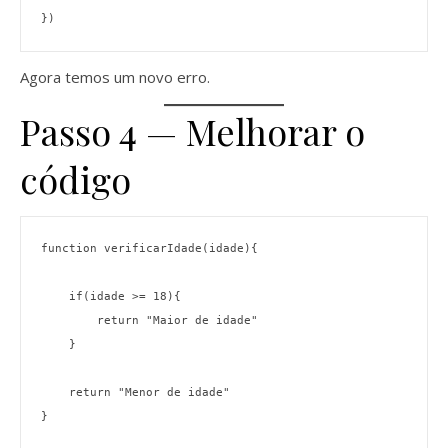
})
Agora temos um novo erro.
Passo 4 — Melhorar o
código
function verificarIdade(idade){
    if(idade >= 18){
        return "Maior de idade"
    }
    return "Menor de idade"
}