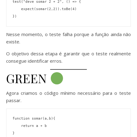
test("deve somar 2 + 2", () => {
    expect(somar(2,2)).toBe(4)
})
Nesse momento, o teste falha porque a função ainda não
existe.
O objetivo dessa etapa é garantir que o teste realmente
consegue identificar erros.
GREEN
Agora criamos o código mínimo necessário para o teste
passar.
function somar(a,b){
    return a + b
}