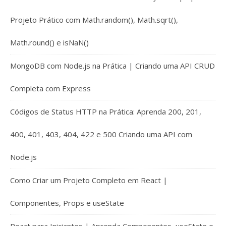
Projeto Prático com Math.random(), Math.sqrt(),
Math.round() e isNaN()
MongoDB com Node.js na Prática | Criando uma API CRUD
Completa com Express
Códigos de Status HTTP na Prática: Aprenda 200, 201,
400, 401, 403, 404, 422 e 500 Criando uma API com
Node.js
Como Criar um Projeto Completo em React |
Componentes, Props e useState
React para Iniciantes | Aprenda Componentes, useState e