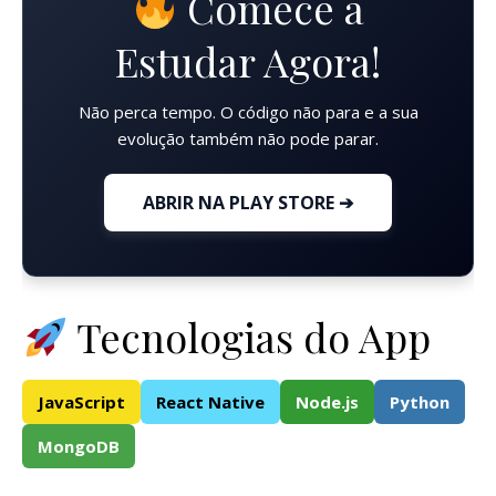
Comece a
Estudar Agora!
Não perca tempo. O código não para e a sua
evolução também não pode parar.
ABRIR NA PLAY STORE ➔
Tecnologias do App
JavaScript
React Native
Node.js
Python
MongoDB