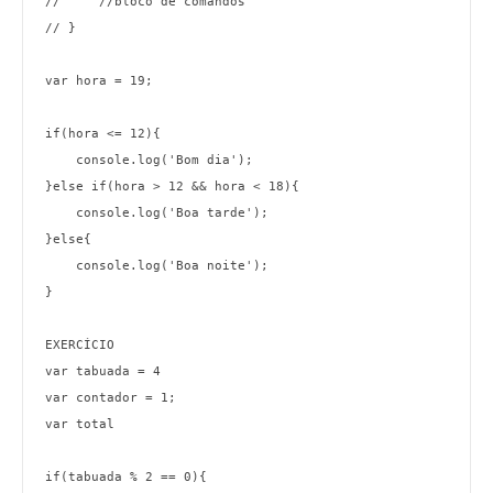
//     //bloco de comandos

// }

var hora = 19;

if(hora <= 12){

    console.log('Bom dia');

}else if(hora > 12 && hora < 18){

    console.log('Boa tarde');

}else{

    console.log('Boa noite');

}

EXERCÍCIO

var tabuada = 4

var contador = 1;

var total

if(tabuada % 2 == 0){ 
