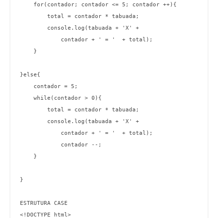
    for(contador; contador <= 5; contador ++){

        total = contador * tabuada;

        console.log(tabuada + 'X' +

            contador + ' = '  + total);

    }

}else{

    contador = 5;

    while(contador > 0){

        total = contador * tabuada;

        console.log(tabuada + 'X' +

            contador + ' = '  + total);

            contador --;

    }

}

ESTRUTURA CASE

<!DOCTYPE html>
