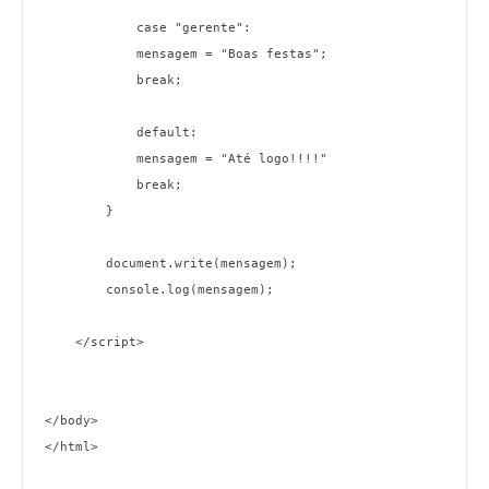
            case "gerente":

            mensagem = "Boas festas";

            break;

            default:

            mensagem = "Até logo!!!!"

            break;

        }

        document.write(mensagem);

        console.log(mensagem);

    </script>

</body>

</html>
