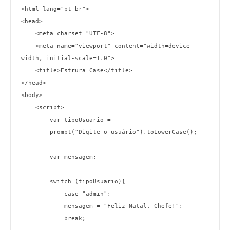
<html lang="pt-br">

<head>

    <meta charset="UTF-8">

    <meta name="viewport" content="width=device-
width, initial-scale=1.0">

    <title>Estrura Case</title>

</head>

<body>

    <script>

        var tipoUsuario = 

        prompt("Digite o usuário").toLowerCase();

        var mensagem;

        switch (tipoUsuario){

            case "admin":

            mensagem = "Feliz Natal, Chefe!";

            break;
