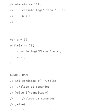
// while(a <= 10){ 

//     console.log('Etapa ' + a);

//     a ++;

// }

var a = 10;

while(a >= 1){ 

    console.log('Etapa ' + a);

    a --;

}

CONDICIONAL

// if( condicao ){  //falso

//  //bloco de comandos 

// }else if(condicao){

//     //bloco de comandos 

// }else{
