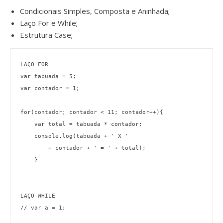
Condicionais Simples, Composta e Aninhada;
Laço For e While;
Estrutura Case;
LAÇO FOR

var tabuada = 5; 

var contador = 1;

for(contador; contador < 11; contador++){    

    var total = tabuada * contador;

    console.log(tabuada + ' X ' 

        + contador + ' = ' + total);

    }

LAÇO WHILE

// var a = 1;
